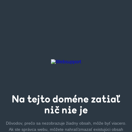
Na tejto
doméne zatiaľ
nič nie je
Dôvodov, prečo sa nezobrazuje žiadny obsah, môže byť
viacero.
Ak ste správca webu, môžete nahrať/zmazať
existujúci obsah